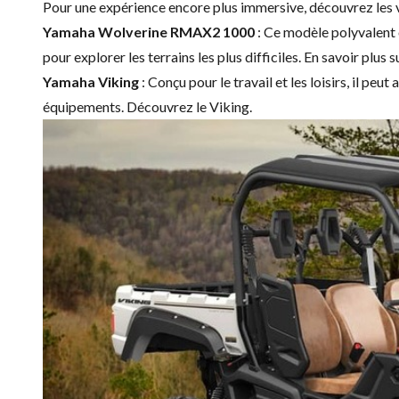
Pour une expérience encore plus immersive, découvrez les 
Yamaha Wolverine RMAX2 1000
: Ce modèle polyvalent 
pour explorer les terrains les plus difficiles. En savoir plus s
Yamaha Viking
: Conçu pour le travail et les loisirs, il peu
équipements. Découvrez le
Viking
.