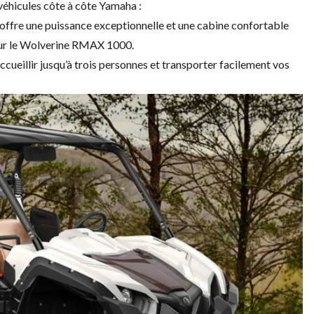
véhicules côte à côte Yamaha :
offre une puissance exceptionnelle et une cabine confortable
ur le
Wolverine RMAX 1000
.
t accueillir jusqu’à trois personnes et transporter facilement vos