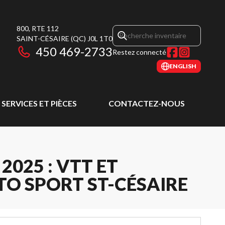
800, RTE 112
SAINT-CÉSAIRE
(QC)
J0L 1T0
450 469-2733
Restez connecté
ENGLISH
SERVICES ET PIÈCES
CONTACTEZ-NOUS
025 : VTT ET
TO SPORT ST-CÉSAIRE