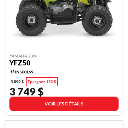
YAMAHA 2026
YFZ50
INS00169
3 899 $
Épargnez 150 $
3 749 $
VOIR LES DÉTAILS