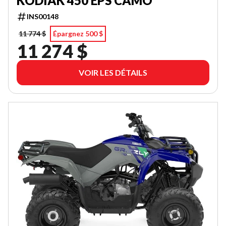
KODIAK 450 EPS CAMO
INS00148
11 774 $
Épargnez 500 $
11 274 $
VOIR LES DÉTAILS