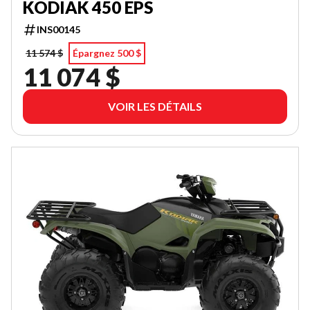
KODIAK 450 EPS
INS00145
11 574 $
Épargnez 500 $
11 074 $
VOIR LES DÉTAILS