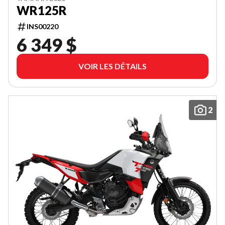
WR125R
INS00220
6 349 $
VOIR LES DÉTAILS
2