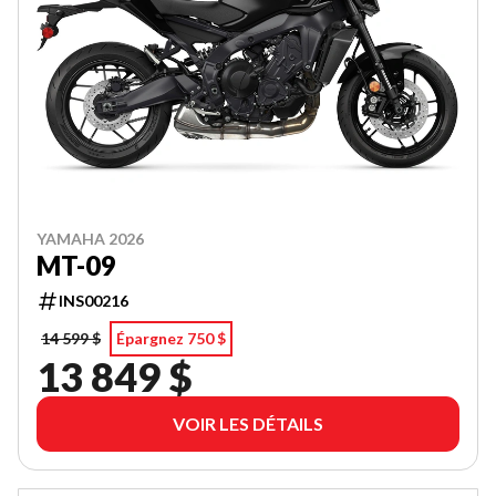
YAMAHA 2026
MT-09
INS00216
14 599 $
Épargnez 750 $
13 849 $
VOIR LES DÉTAILS