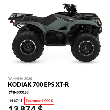
YAMAHA 2026
KODIAK 700 EPS XT-R
INS00163
14 874 $
Épargnez 1 000 $
13 874 $