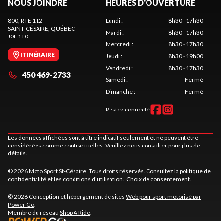
NOUS JOINDRE
HEURES D'OUVERTURE
800, RTE 112
Lundi
:
8h30 - 17h30
SAINT-CÉSAIRE
, QUÉBEC
Mardi
:
8h30 - 17h30
J0L 1T0
Mercredi
:
8h30 - 17h30
ITINÉRAIRE
Jeudi
:
8h30 - 19h00
Vendredi
:
8h30 - 17h30
450 469-2733
Samedi
:
Fermé
Dimanche
:
Fermé
Restez connecté
Les données affichées sont à titre indicatif seulement et ne peuvent être
considérées comme contractuelles. Veuillez nous consulter pour plus de
détails.
© 2026 Moto Sport St-Césaire. Tous droits réservés. Consultez la
politique de
confidentialité
et les
conditions d'utilisation
.
Choix de consentement.
© 2026 Conception et hébergement de sites
Web pour sport motorisé par
Power Go
.
Membre du réseau
Shop A Ride
.