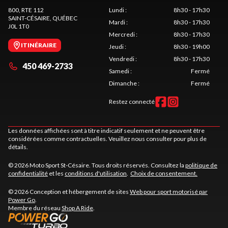
800, RTE 112
Lundi
:
8h30 - 17h30
SAINT-CÉSAIRE
, QUÉBEC
Mardi
:
8h30 - 17h30
J0L 1T0
Mercredi
:
8h30 - 17h30
ITINÉRAIRE
Jeudi
:
8h30 - 19h00
Vendredi
:
8h30 - 17h30
450 469-2733
Samedi
:
Fermé
Dimanche
:
Fermé
Restez connecté
Les données affichées sont à titre indicatif seulement et ne peuvent être
considérées comme contractuelles. Veuillez nous consulter pour plus de
détails.
© 2026 Moto Sport St-Césaire. Tous droits réservés. Consultez la
politique de
confidentialité
et les
conditions d'utilisation
.
Choix de consentement.
© 2026 Conception et hébergement de sites
Web pour sport motorisé par
Power Go
.
Membre du réseau
Shop A Ride
.