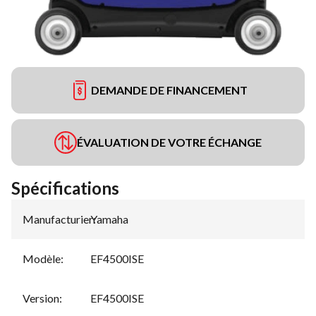
DEMANDE DE FINANCEMENT
ÉVALUATION DE VOTRE ÉCHANGE
Spécifications
Manufacturier
Yamaha
:
Modèle
:
EF4500ISE
Version
:
EF4500ISE