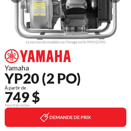
La version du modèle sur l'image est le YP20 (2 PO)
Yamaha
YP20 (2 PO)
À partir de
749 $
Tous frais inclus
DEMANDE DE PRIX