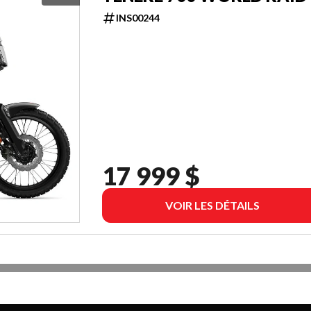
INS00244
17 999 $
VOIR LES DÉTAILS