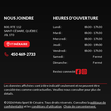
NOUS JOINDRE
HEURES D'OUVERTURE
800, RTE 112
Lundi
:
8h30 - 17h30
SAINT-CÉSAIRE
, QUÉBEC
Mardi
:
8h30 - 17h30
J0L 1T0
Mercredi
:
8h30 - 17h30
ITINÉRAIRE
Jeudi
:
8h30 - 19h00
Vendredi
:
8h30 - 17h30
450 469-2733
Samedi
:
Fermé
Dimanche
:
Fermé
Restez connecté
Les données affichées sont à titre indicatif seulement et ne peuvent être
considérées comme contractuelles. Veuillez nous consulter pour plus de
détails.
© 2026 Moto Sport St-Césaire. Tous droits réservés. Consultez la
politique de
confidentialité
et les
conditions d'utilisation
.
Choix de consentement.