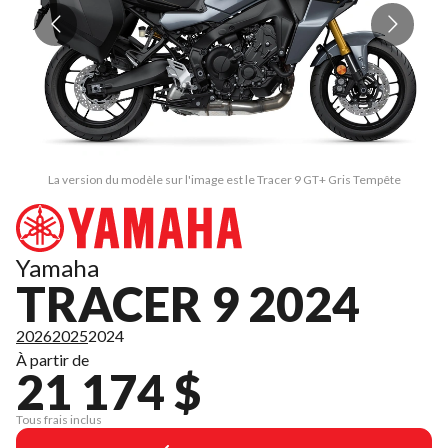
La version du modèle sur l'image est le Tracer 9 GT+ Gris Tempête
Yamaha
TRACER 9 2024
2026
2025
2024
À partir de
21 174 $
Tous frais inclus