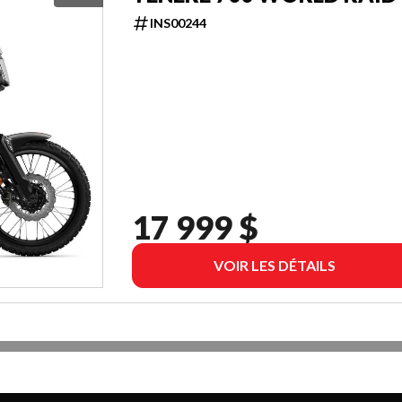
INS00244
17 999 $
VOIR LES DÉTAILS