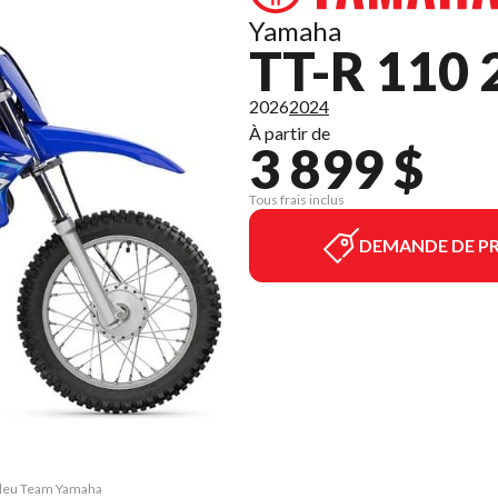
Yamaha
TT-R 110 
2026
2024
À partir de
3 899 $
Tous frais inclus
DEMANDE DE PR
 Bleu Team Yamaha