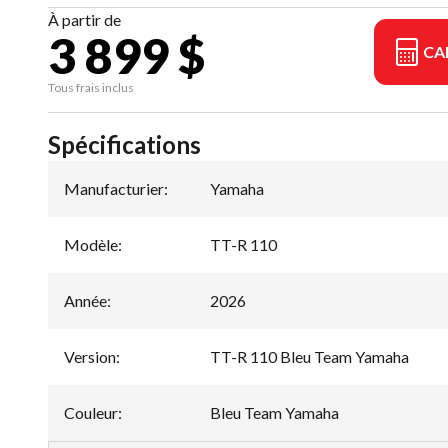
À partir de
3 899 $
CA
Tous frais inclus
Spécifications
Manufacturier
:
Yamaha
Modèle
:
TT-R 110
Année
:
2026
Version
:
TT-R 110 Bleu Team Yamaha
Couleur
:
Bleu Team Yamaha