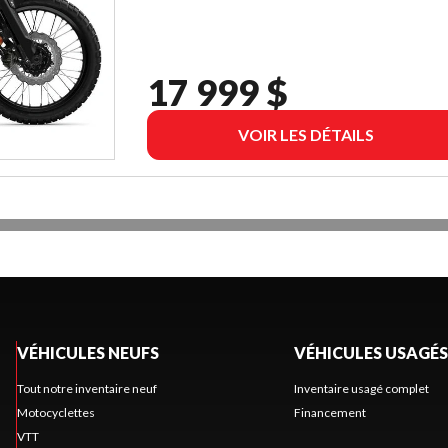
17 999 $
VOIR LES DÉTAILS
VÉHICULES NEUFS
VÉHICULES USAGÉS
Tout notre inventaire neuf
Inventaire usagé complet
Motocyclettes
Financement
VTT