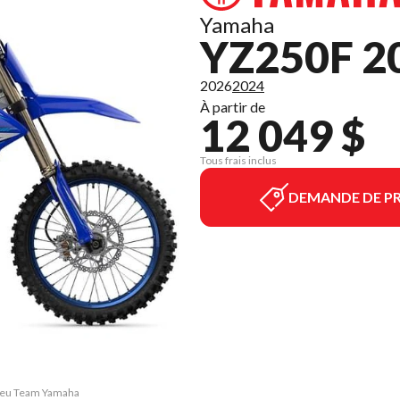
Yamaha
YZ250F 2
2026
2024
À partir de
12 049 $
Tous frais inclus
DEMANDE DE PR
Bleu Team Yamaha