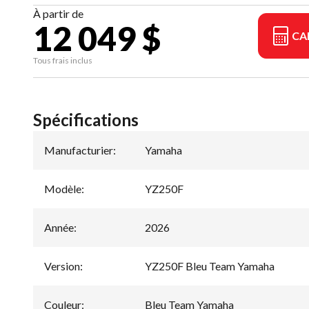
À partir de
12 049 $
CA
Tous frais inclus
Spécifications
Manufacturier
:
Yamaha
Modèle
:
YZ250F
Année
:
2026
Version
:
YZ250F Bleu Team Yamaha
Couleur
:
Bleu Team Yamaha