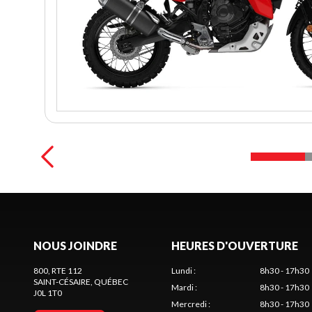
NOUS JOINDRE
HEURES D'OUVERTURE
800, RTE 112
Lundi
:
8h30 - 17h30
SAINT-CÉSAIRE
, QUÉBEC
Mardi
:
8h30 - 17h30
J0L 1T0
Mercredi
:
8h30 - 17h30