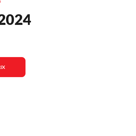
2024
IX
dèle sur l'image est le YZ250FX Bleu Team Yamaha