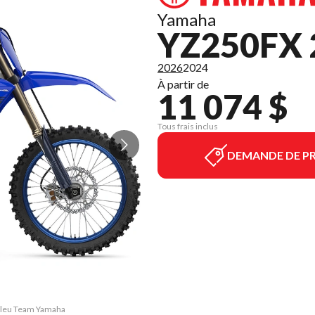
Yamaha
YZ250FX 
2026
2024
À partir de
11 074 $
Tous frais inclus
DEMANDE DE PR
 Bleu Team Yamaha
La version du mo