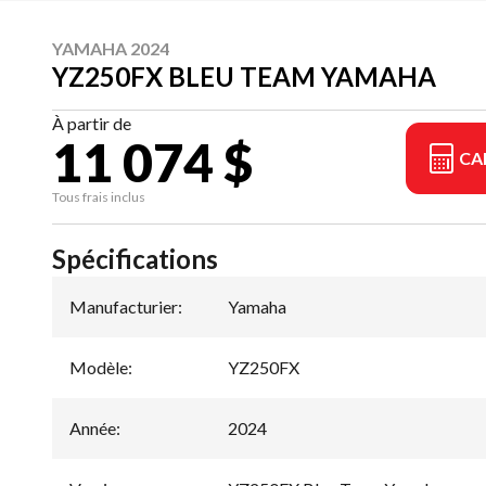
YAMAHA 2024
YZ250FX BLEU TEAM YAMAHA
À partir de
11 074 $
CA
Tous frais inclus
Spécifications
Manufacturier
:
Yamaha
Modèle
:
YZ250FX
Année
:
2024