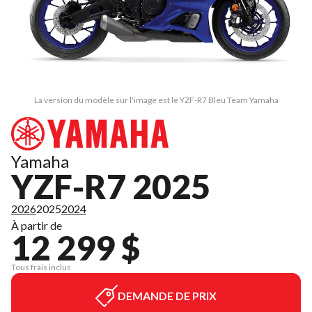
La version du modèle sur l'image est le YZF-R7 Bleu Team Yamaha
Yamaha
YZF-R7 2025
2026
2025
2024
À partir de
12 299 $
Tous frais inclus
DEMANDE DE PRIX