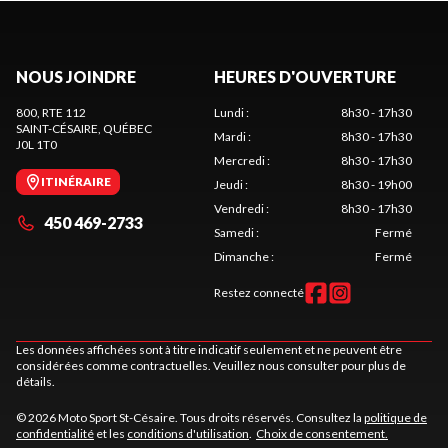
NOUS JOINDRE
HEURES D'OUVERTURE
800, RTE 112
Lundi
:
8h30 - 17h30
SAINT-CÉSAIRE
, QUÉBEC
Mardi
:
8h30 - 17h30
J0L 1T0
Mercredi
:
8h30 - 17h30
ITINÉRAIRE
Jeudi
:
8h30 - 19h00
Vendredi
:
8h30 - 17h30
450 469-2733
Samedi
:
Fermé
Dimanche
:
Fermé
Restez connecté
Les données affichées sont à titre indicatif seulement et ne peuvent être
considérées comme contractuelles. Veuillez nous consulter pour plus de
détails.
© 2026 Moto Sport St-Césaire. Tous droits réservés. Consultez la
politique de
confidentialité
et les
conditions d'utilisation
.
Choix de consentement.