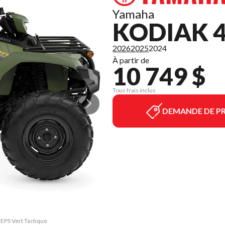
Yamaha
KODIAK 4
2026
2025
2024
À partir de
10 749 $
Tous frais inclus
DEMANDE DE PR
 EPS Vert Tactique
La version du mod