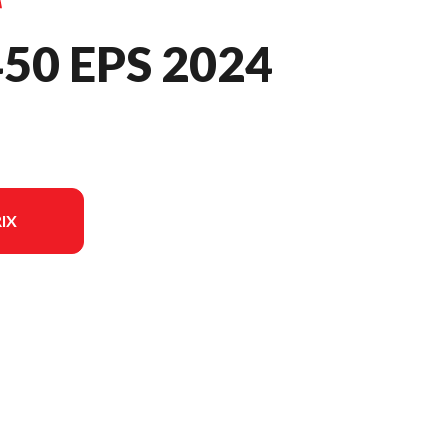
50 EPS 2024
IX
èle sur l'image est le Kodiak 450 EPS Vert Tactique