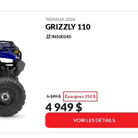
YAMAHA 2026
GRIZZLY 110
INS00140
5 199 $
Épargnez 250 $
4 949 $
VOIR LES DÉTAILS