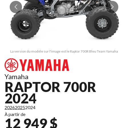
La version du modèle sur l'image est le Raptor 700R Bleu Team Yamaha
Yamaha
RAPTOR 700R
2024
2026
2025
2024
À partir de
12 949 $