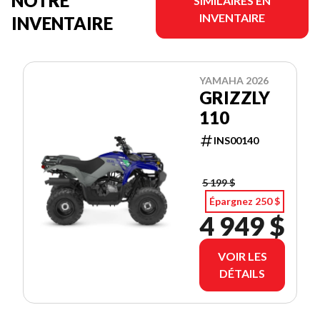
NOTRE
SIMILAIRES EN
INVENTAIRE
INVENTAIRE
YAMAHA 2026
GRIZZLY
110
INS00140
5 199 $
Épargnez 250 $
4 949 $
VOIR LES
DÉTAILS