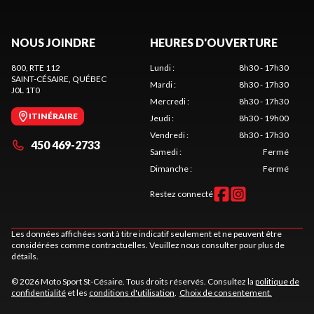
NOUS JOINDRE
HEURES D'OUVERTURE
800, RTE 112
Lundi
:
8h30 - 17h30
SAINT-CÉSAIRE
, QUÉBEC
Mardi
:
8h30 - 17h30
J0L 1T0
Mercredi
:
8h30 - 17h30
ITINÉRAIRE
Jeudi
:
8h30 - 19h00
Vendredi
:
8h30 - 17h30
450 469-2733
Samedi
:
Fermé
Dimanche
:
Fermé
Restez connecté
Les données affichées sont à titre indicatif seulement et ne peuvent être
considérées comme contractuelles. Veuillez nous consulter pour plus de
détails.
© 2026 Moto Sport St-Césaire. Tous droits réservés. Consultez la
politique de
confidentialité
et les
conditions d'utilisation
.
Choix de consentement.