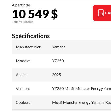
À partir de
10 549 $
CA
Tous frais inclus
Spécifications
Manufacturier
:
Yamaha
Modèle
:
YZ250
Année
:
2025
Version
:
YZ250 Motif Monster Energy Yam
Couleur
:
Motif Monster Energy Yamaha Ra