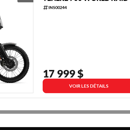
INS00244
17 999 $
VOIR LES DÉTAILS