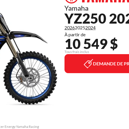
Yamaha
YZ250 20
2026
2025
2024
À partir de
10 549 $
Tous frais inclus
DEMANDE DE PR
ster Energy Yamaha Racing