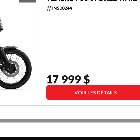
INS00244
17 999 $
VOIR LES DÉTAILS