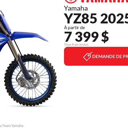
Yamaha
YZ85 202
À partir de
7 399 $
Tous frais inclus
DEMANDE DE PR
leu Team Yamaha